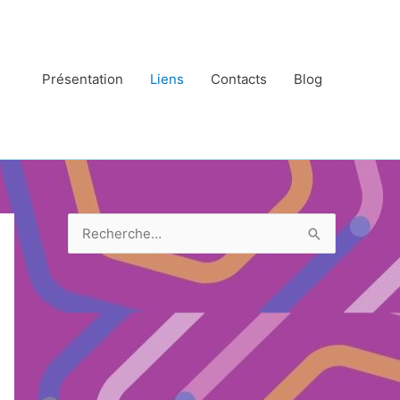
Présentation
Liens
Contacts
Blog
R
e
c
h
e
r
c